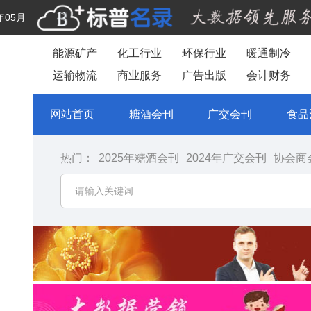
年05月
能源矿产
化工行业
环保行业
暖通制冷
运输物流
商业服务
广告出版
会计财务
网站首页
糖酒会刊
广交会刊
食品
热门：
2025年糖酒会刊
2024年广交会刊
协会商