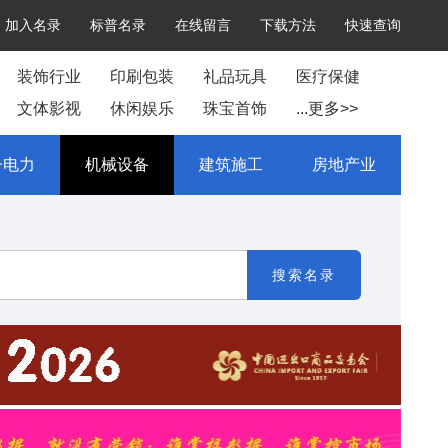
加入名录
标普名录
在线留言
下载方法
快速查询
装饰行业
印刷包装
礼品玩具
医疗保健
文体影视
休闲娱乐
珠宝首饰
...更多>>
子电力
机械设备
建筑施工
房地产业
搜索名录