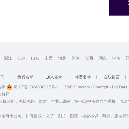
浙江
江苏
山东
山西
河北
河南
江西
湖北
湖南
新闻
免费名录
加入名录
标普名录
在线留言
普名录
蜀ICP备2024090617号-1
S&P Directory (Chengdu) Big Data
法解释
：公机公用，私机私用，即对于企业工商登记等信息中所包含的手机、电
数据有限公司。如有侵权：文字、图片、图表、标志标识、商标、版面设