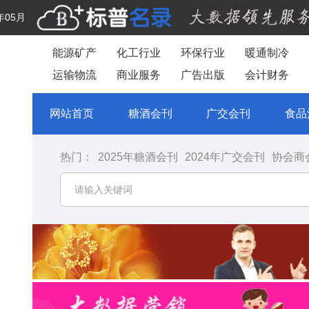
年05月
能源矿产
化工行业
环保行业
暖通制冷
运输物流
商业服务
广告出版
会计财务
网站首页
糖酒会刊
广交会刊
食品
热门：
2025年糖酒会刊
2024年广交会刊
协会商