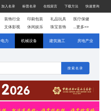
加入名录
标普名录
在线留言
下载方法
快速查询
装饰行业
印刷包装
礼品玩具
医疗保健
文体影视
休闲娱乐
珠宝首饰
...更多>>
子电力
机械设备
建筑施工
房地产业
搜索名录