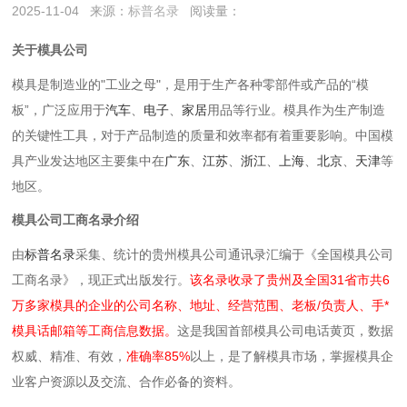
2025-11-04
来源：
标普名录
阅读量：
关于模具公司
模具是制造业的"工业之母"，是用于生产各种零部件或产品的“模
板”，广泛应用于
汽车
、
电子
、
家居
用品等行业。模具作为生产制造
的关键性工具，对于产品制造的质量和效率都有着重要影响。中国模
具产业发达地区主要集中在
广东
、
江苏
、
浙江
、
上海
、
北京
、
天津
等
地区。
模具公司工商名录介绍
由
标普名录
采集、统计的贵州模具公司通讯录汇编于《全国模具公司
工商名录》，现正式出版发行。
该名录收录了贵州及全国31省市共6
万多家模具的企业的公司名称、地址、经营范围、老板/负责人、手*
模具话邮箱等工商信息数据。
这是我国首部模具公司电话黄页，数据
权威、精准、有效，
准确率85%
以上，是了解模具市场，掌握模具企
业客户资源以及交流、合作必备的资料。