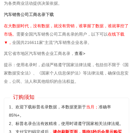
为各类商业活动提供决策依据。
汽车
销售
公司工商名录下载
在大数据时代，没有数据，就没有营销，谁掌握了数据，谁就掌控了
市场。
需要全国汽车
销售
公司工商名录的用户，以下可以
在线下载
▼，
全国共216611家“主流”汽车
销售
企业名录。
其它省市地区汽车
销售
企业工商名录，
查看>
提示：使用名录时，必须严格遵守国家法律法规，包括但不限于《国
家数据安全法》、《国家个人信息保护法》等‌法律法规，确保信息安
全，公民、法人和其他组织的合法权益。
订购须知
1、欢迎下载标普名录数据，本数据更新于
当月；
准确率
85%+。
2、标普名录合法有效精准，使用时请遵守国家相关法律法规。
3、支付宝扫码完成后，
请勿刷新页面，等待3秒后会显示购买