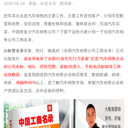
2026-06-14
来源：
标普名录
阅读量：
把车卖出去是汽车销售的主要工作。主要工作是找客户，介绍车型配
置和优势，安排试驾，商量价格和优惠，最终签合同，完成汽车买
卖。中国有多少汽车
销售
公司？下面下边给大家介绍一下全国汽车
销
售
公司工商名录。
由
标普名录
采集、统计、验真的《全国汽车
销售
公司工商名录》正式
出版发行。
该名录收录了全国31省市共21万多家“主流”汽车
销售
企业
的公司名称、地址、经营范围、老板/负责人、手机电话邮箱等工商
信息数据。
这是我国首部汽车
销售企业
电话黄页，数据权威、精准、
有效，
准确率85%
以上，是了解汽车
销售
市场，掌握汽车
销售
企业客
户资源以及交流、合作必备的资料。