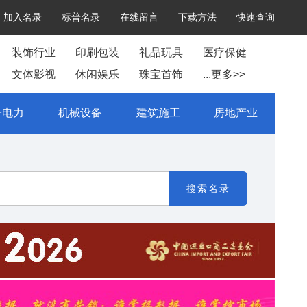
加入名录
标普名录
在线留言
下载方法
快速查询
装饰行业
印刷包装
礼品玩具
医疗保健
文体影视
休闲娱乐
珠宝首饰
...更多>>
子电力
机械设备
建筑施工
房地产业
搜索名录