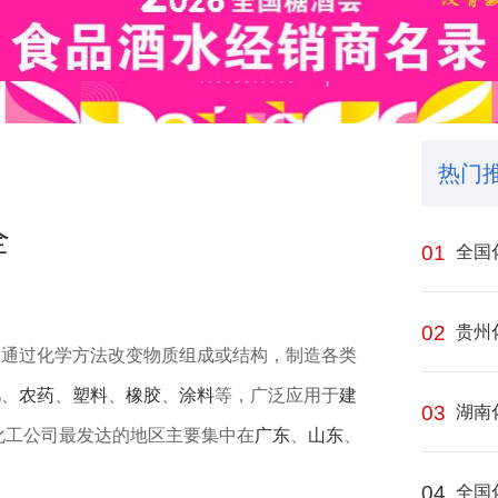
热门
全
01
全国
02
贵州
业，通过化学方法改变物质组成或结构，制造各类
肥、
农药
、
塑料
、
橡胶
、
涂料
等，广泛应用于
建
03
湖南
化工公司最发达的地区主要集中在
广东
、
山东
、
04
全国