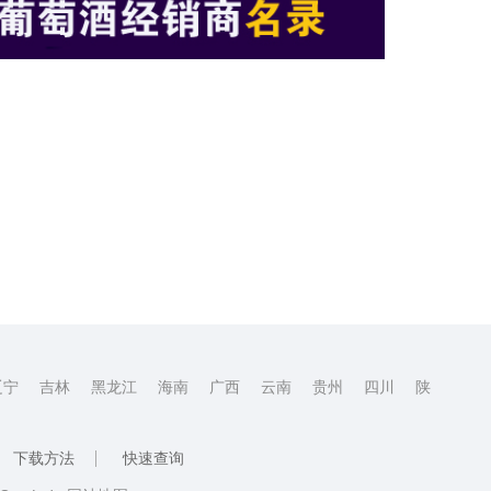
辽宁
吉林
黑龙江
海南
广西
云南
贵州
四川
陕
下载方法
快速查询