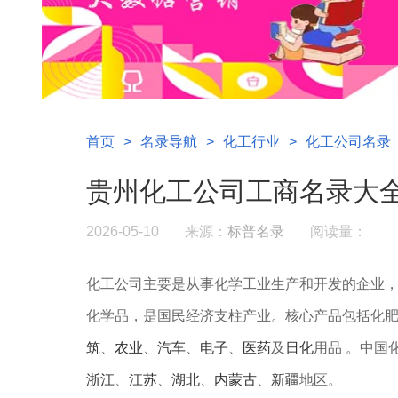
首页
>
名录导航
>
化工行业
>
化工公司名录
贵州化工公司工商名录大
2026-05-10
来源：
标普名录
阅读量：
‌化工公司主要是‌从事化学工业生产和开发‌的企
化学品，是国民经济支柱产业。核心产品包括化
筑
、
农业
、
汽车
、
电子
、
医药
及
日化
用品 。中国
浙江
、
江苏
、
湖北
、
内蒙古‌
、
新疆‌
地区。