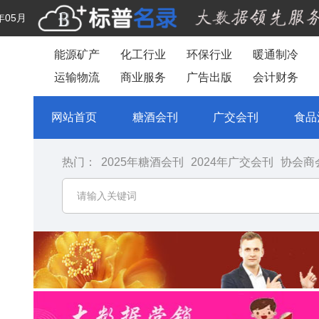
年05月
能源矿产
化工行业
环保行业
暖通制冷
运输物流
商业服务
广告出版
会计财务
网站首页
糖酒会刊
广交会刊
食品
热门：
2025年糖酒会刊
2024年广交会刊
协会商