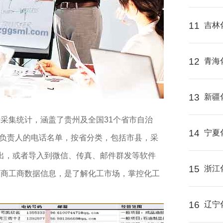
11
吉林
12
青海
13
新疆
录
采集统计，涵盖了贵州及全国31个省市自治
14
宁夏
/负责人的电话名单，按省分类，包括市县，采
导出，或者导入到微信、传真、邮件群发等软件
15
浙江
厂商工商数据信息，是了解化工市场，掌控化工
16
辽宁