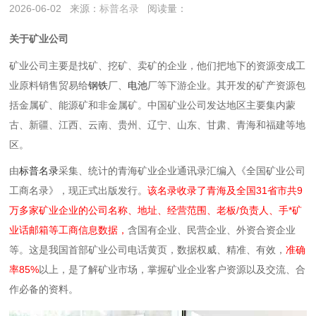
2026-06-02
来源：
标普名录
阅读量：
关于矿业公司
矿业公司主要是‌找矿、挖矿、卖矿‌的企业，他们把地下的资源变成工
业原料销售贸易给
钢铁
厂、
电池
厂等下游企业。其开发的矿产资源包
括金属矿、能源矿‌和非金属矿。中国矿业公司发达地区主要集内蒙
古、新疆、江西、云南、贵州、辽宁、山东、甘肃、青海和福建等地
区。‌‌
由
标普名录
采集、统计的青海矿业企业通讯录汇编入《全国矿业公司
工商名录》，现正式出版发行。
该名录收录了青海及全国31省市共9
万多家矿业企业的公司名称、地址、经营范围、老板/负责人、手*矿
业话邮箱等工商信息数据，
含国有企业、民营企业、外资合资企业
等。这是我国首部矿业公司电话黄页，数据权威、精准、有效，
准确
率85%
以上，是了解矿业市场，掌握矿业企业客户资源以及交流、合
作必备的资料。