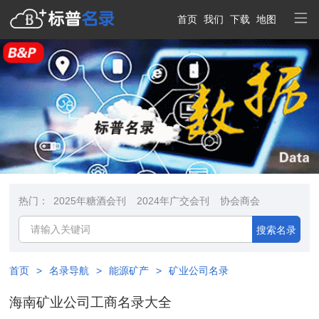
首页
我们
下载
地图
热门：
2025年糖酒会刊
2024年广交会刊
协会商会
搜索名录
首页
>
名录导航
>
能源矿产
>
矿业公司名录
海南矿业公司工商名录大全