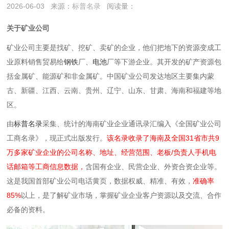
2026-06-03
来源：
标普名录
阅读量：
关于矿业公司
矿业公司主要是‌找矿、挖矿、卖矿‌的企业，他们把地下的资源变成工
业原料销售贸易给
钢铁
厂、
电池
厂等下游企业。其开发的矿产资源包
括金属矿、能源矿‌和非金属矿。中国矿业公司发达地区主要集内蒙
古、新疆、江西、云南、贵州、辽宁、山东、甘肃、海南和福建等地
区。‌‌
由
标普名录
采集、统计的海南矿业企业通讯录汇编入《全国矿业公司
工商名录》，现正式出版发行。
该名录收录了海南及全国31省市共9
万多家矿业企业的公司名称、地址、经营范围、老板/负责人手机电
话邮箱等工商信息数据，
含国有企业、民营企业、外资合资企业等。
这是我国首部矿业公司电话黄页，数据权威、精准、有效，
准确率
85%
以上，是了解矿业市场，掌握矿业企业客户资源以及交流、合作
必备的资料。