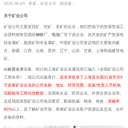
2026-06-03
来源：
标普名录
阅读量：
关于矿业公司
矿业公司主要是‌找矿、挖矿、卖矿‌的企业，他们把地下的资源变成工
业原料销售贸易给
钢铁
厂、
电池
厂等下游企业。其开发的矿产资源包
括金属矿、能源矿‌和非金属矿。中国矿业公司发达地区主要集内蒙
古、新疆、江西、云南、贵州、辽宁、山东、甘肃、上海和福建等地
区。‌‌
由
标普名录
采集、统计的上海矿业企业通讯录汇编入《全国矿业公司
工商名录》，现正式出版发行。
该名录收录了上海及全国31省市共9
万多家矿业企业的公司名称、地址、经营范围、老板/负责人手机电
话邮箱等工商信息数据，
含国有企业、民营企业、外资合资企业等。
这是我国首部矿业公司电话黄页，数据权威、精准、有效，
准确率
85%
以上，是了解矿业市场，掌握矿业企业客户资源以及交流、合作
必备的资料。