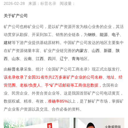
2026-02-28
来源：
标普名录
阅读量：
关于矿产公司
‌矿产公司‌也称矿业公司，是以矿产资源开发为核心业务的企业，其活
动贯穿从勘探、开采到加工、销售的全链条，为
钢铁
、
能源
、
电子
、
建材
等下游产业提供基础原材料。中国矿产公司发达的地区主要集中
在矿产资源储量丰富、矿业产业链完善的
内蒙古
、
山西‌
、
新疆
、
陕
西
、
山东
、
云南
、
江西
、
四川
、
辽宁
、
青海
地区。
由
标普名录
采集、统计《全国矿产公司工商名录》现正式出版发行。
该名录收录了全国31省市共2万多家矿产企业的公司名称、地址、经
营范围、老板/负责人、手*矿产话邮箱等工商信息数据，
含国有企
业、民营企业、外资合资企业等。这是我国首部矿产公司电话黄页，
数据权威、精准、有效，
准确率85%
以上，是了解矿产市场，掌握矿
产企业客户资源以及交流、合作必备的资料。