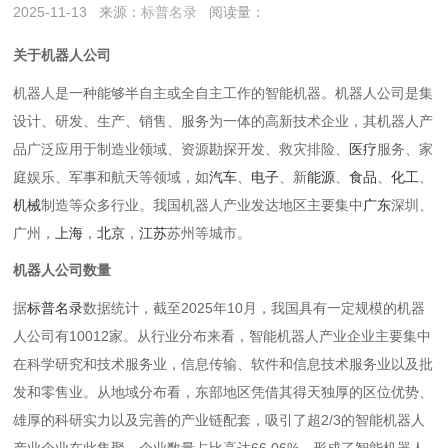
2025-11-13
来源：
标普名录
阅读量：
关于机器人公司
机器人是一种能够半自主或全自主工作的智能机器。机器人公司是集
设计、研发、生产、销售、服务为一体的高新技术企业，其机器人产
品广泛应用于制造业领域、资源勘探开发、救灾排险、
医疗
服务、家
庭娱乐、军事和航天等领域，如
汽车
、
电子
、新
能源
、
食品
、
化工
、
机械
制造等众多行业。我国机器人产业发达地区主要集中
广东
深圳、
广州，
上海
，
北京
，
江苏
苏州等城市。
机器人公司数量
据
标普名录
数据统计，截至2025年10月，我国具有一定规模的机器
人公司有10012家。从行业分布来看，智能机器人产业企业主要集中
在科学研究和技术服务业，信息传输、软件和信息技术服务业以及批
发和零售业。从地域分布看，东部地区凭借其得天独厚的区位优势、
雄厚的科研实力以及完善的产业链配套，吸引了超2/3的智能机器人