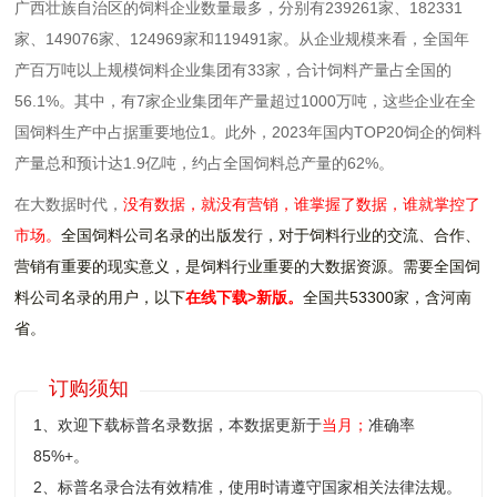
广西壮族自治区的饲料企业数量最多，分别有239261家、182331
家、149076家、124969家和119491家。从企业规模来看，全国年
产百万吨以上规模饲料企业集团有33家，合计饲料产量占全国的
56.1%。其中，有7家企业集团年产量超过1000万吨，这些企业在全
国饲料生产中占据重要地位‌1。此外，2023年国内TOP20饲企的饲料
产量总和预计达1.9亿吨，约占全国饲料总产量的62%。
在大数据时代，
没有数据，就没有营销，谁掌握了数据，谁就掌控了
市场。
全国饲料公司名录的出版发行，对于饲料行业的交流、合作、
营销有重要的现实意义，是饲料行业重要的大数据资源。需要全国饲
料公司名录的用户，以下
在线下载>
新版。
全国共53300家，含河南
省。
订购须知
1、欢迎下载标普名录数据，本数据更新于
当月；
准确率
85%+。
2、标普名录合法有效精准，使用时请遵守国家相关法律法规。