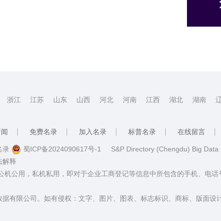
浙江
江苏
山东
山西
河北
河南
江西
湖北
湖南
新闻
免费名录
加入名录
标普名录
在线留言
普名录
蜀ICP备2024090617号-1
S&P Directory (Chengdu) Big Data
法解释
：公机公用，私机私用，即对于企业工商登记等信息中所包含的手机、电
数据有限公司。如有侵权：文字、图片、图表、标志标识、商标、版面设