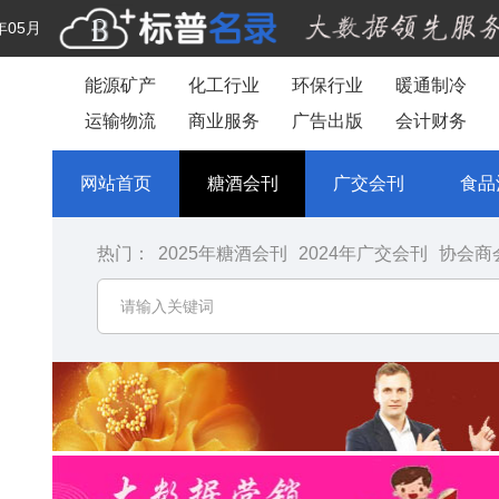
年05月
能源矿产
化工行业
环保行业
暖通制冷
运输物流
商业服务
广告出版
会计财务
网站首页
糖酒会刊
广交会刊
食品
热门：
2025年糖酒会刊
2024年广交会刊
协会商