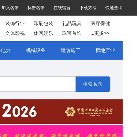
加入名录
标普名录
在线留言
下载方法
快速查询
装饰行业
印刷包装
礼品玩具
医疗保健
文体影视
休闲娱乐
珠宝首饰
...更多>>
子电力
机械设备
建筑施工
房地产业
搜索名录