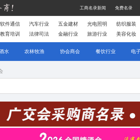
工商名录新闻
免费名录
软件通信
汽车行业
五金建材
光电照明
纺织服装
教育培训
法律司法
金融行业
旅游行业
美容化妆
酒水
农林牧渔
协会商会
餐饮行业
电
会