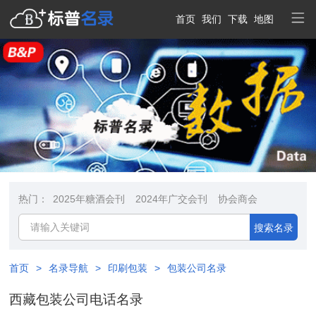
首页
我们
下载
地图
热门：
2025年糖酒会刊
2024年广交会刊
协会商会
搜索名录
首页
>
名录导航
>
印刷包装
>
包装公司名录
西藏包装公司电话名录