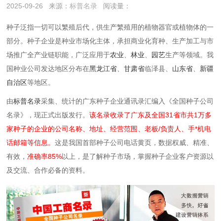
2025-09-26
来源：
标普名录
阅读量：
种子泛指一切可以繁殖后代，供生产繁殖用的植物器官或植物体的一
部分。种子企业是种业市场化主体，承担商业化育种、生产加工与市
场推广全产业链职能，广泛应用于
农业
、
林业
、
园艺
生产等领域。我
国种业公司发达地区分布在
黑龙江省
、
甘肃省
临泽县、
山东省
、
新疆
自治区
等地区。
由
标普名录
采集、统计的广东种子企业通讯录汇编入《全国种子公司
名录》，现正式出版发行。
该名录收录了广东及全国31省市共1万多
家种子的企业的公司名称、地址、经营范围、老板/负责人、手*机电
话邮箱等信息。
这是我国首部种子公司电话黄页，数据权威、精准、
有效，
准确率85%
以上，是了解种子市场，掌握种子企业客户资源以
及交流、合作必备的资料。