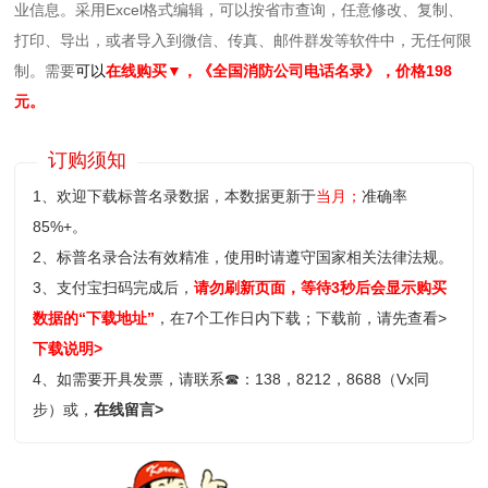
业信息。采用Excel格式编辑，可以按省市查询，任意修改、复制、
打印、导出，或者导入到微信、传真、邮件群发等软件中，无任何限
制。需要
可以
在线购买▼，
《
全国消防公司电话名录
》
，价格198
元。
订购须知
1、欢迎下载标普名录数据，本数据更新于
当月；
准确率
85%+。
2、标普名录合法有效精准，使用时请遵守国家相关法律法规。
3、支付宝扫码完成后，
请勿刷新页面，等待3秒后会显示购买
数据的“下载地址”
，在7个工作日内下载；
下载前，请先查看>
下载说明>
4、如需要开具发票，请联系
☎
：138，8212，8688（Vx同
步）或，
在线留言>