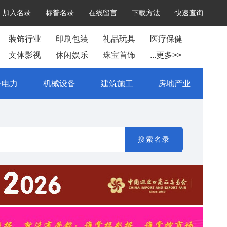
加入名录
标普名录
在线留言
下载方法
快速查询
装饰行业
印刷包装
礼品玩具
医疗保健
文体影视
休闲娱乐
珠宝首饰
...更多>>
子电力
机械设备
建筑施工
房地产业
搜索名录