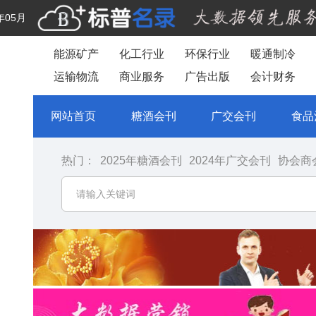
年05月
能源矿产
化工行业
环保行业
暖通制冷
运输物流
商业服务
广告出版
会计财务
网站首页
糖酒会刊
广交会刊
食品
热门：
2025年糖酒会刊
2024年广交会刊
协会商