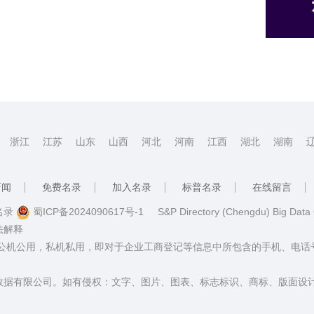
浙江
江苏
山东
山西
河北
河南
江西
湖北
湖南
新闻
免费名录
加入名录
标普名录
在线留言
普名录
蜀ICP备2024090617号-1
S&P Directory (Chengdu) Big Data
法解释
：公机公用，私机私用，即对于企业工商登记等信息中所包含的手机、电
数据有限公司。如有侵权：文字、图片、图表、标志标识、商标、版面设