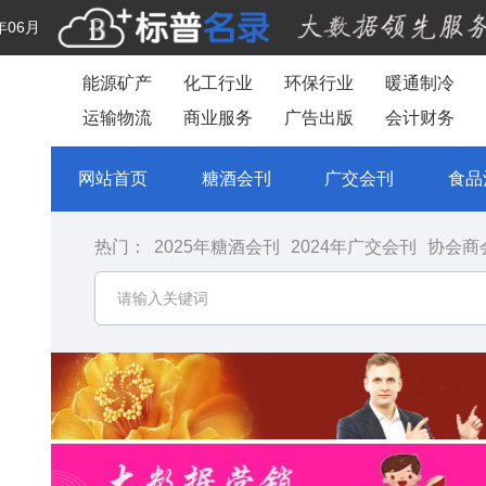
年06月
能源矿产
化工行业
环保行业
暖通制冷
运输物流
商业服务
广告出版
会计财务
网站首页
糖酒会刊
广交会刊
食品
热门：
2025年糖酒会刊
2024年广交会刊
协会商