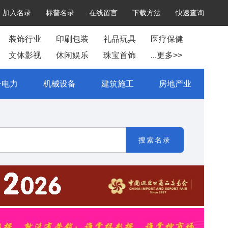
加入名录
标普名录
在线留言
下载方法
快速查询
装饰行业
印刷包装
礼品玩具
医疗保健
文体影视
休闲娱乐
珠宝首饰
...更多>>
子电力
机械设备
建筑施工
房地产业
搜索名录