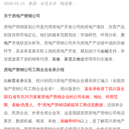
2026-01-11
来源：
标普名录
阅读量：
关于房地产营销公司
房地产营销策划公司是代理房地产开发公司的房地产项目，负责产品
的宣传和市场定位。他们的服务范围包括：市场研究、环境分析、
房
地产
市场状况分析等。房地产营销公司作为房地产产业链中游的关键
环节，其业务直接关联上游的房地产开发、规划设计与
金融
支持，并
深度渗透下游的销售代理、
装修
、
家居
及
物业
管理等衍生服务。
房地产营销公司工商企业名录介绍
由
标普名录
采集、统计的四川房地产营销企业通讯录汇编入《全国房
地产营销公司工商企业名录》，现出版发行。
该名录收录了四川及全
国31省市共20万多家房地产营销企业的公司名称、地址、经营范
围、老板/负责人、手*房地产营销话邮箱等工商信息数据，
含国有企
业、民营企业、外资合资企业等。这是我国首部房地产营销公司电话
黄页，数据权威、精准、有效，
准确率85%
以上，是了解四川房地产