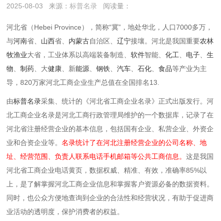
2025-08-03
来源：
标普名录
阅读量：
河北省（Hebei Province），简称“冀”，地处华北，
人口7000多万
，
与
河南
省、
山西
省、
内蒙古
自治区、
辽宁
接壤。‌河北是我国重要
农林
牧渔业
大省，工业体系以高端装备制造、
软件
智能、
化工
、
电子
、
生
物
、
制药
、
大
健康
、新
能源
、
钢铁
、
汽车
、
石化
、
食品
等产业为主
导，
820万家河北工商企业生产总值在全国排名13.
由
标普名录
采集、统计的《河北省工商企业名录》正式出版发行。河
北工商企业名录是河北工商行政管理局维护的一个数据库，记录了在
河北省注册经营企业的基本信息，包括国有企业、私营企业、外资企
业和合资企业等。
名录统计了在河北注册经营企业的公司名称、地
址、经营范围、负责人联系电话手机邮箱等公共工商信息。
这是我国
河北省工商企业电话黄页，数据权威、精准、有效，准确率85%以
上，是了解掌握河北工商企业信息和掌握客户资源必备的数据资料。
同时，也公众方便地查询到企业的合法性和经营状况，有助于促进商
业活动的透明度，保护消费者的权益。