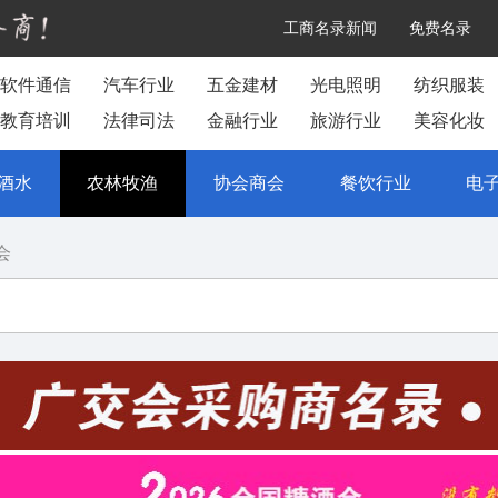
工商名录新闻
免费名录
软件通信
汽车行业
五金建材
光电照明
纺织服装
教育培训
法律司法
金融行业
旅游行业
美容化妆
酒水
农林牧渔
协会商会
餐饮行业
电
会