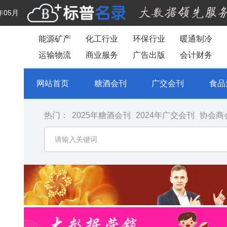
年05月
能源矿产
化工行业
环保行业
暖通制冷
运输物流
商业服务
广告出版
会计财务
网站首页
糖酒会刊
广交会刊
食品
热门：
2025年糖酒会刊
2024年广交会刊
协会商