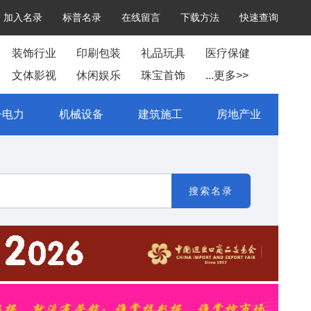
加入名录
标普名录
在线留言
下载方法
快速查询
装饰行业
印刷包装
礼品玩具
医疗保健
文体影视
休闲娱乐
珠宝首饰
...更多>>
子电力
机械设备
建筑施工
房地产业
搜索名录