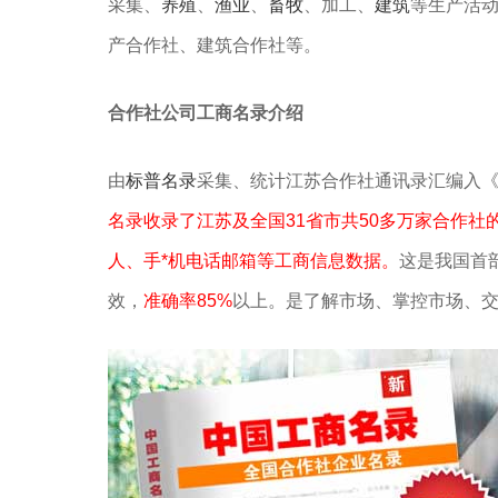
采集、
养殖
、
渔业
、
畜牧
、加工、
建筑
等生产活
产合作社、建筑合作社等。
合作社公司工商名录介绍
由
标普名录
采集、统计江苏合作社通讯录汇编入
名录收录了江苏及全国31省市共50多万家合作社
人、手*机电话邮箱等工商信息数据。
这是我国首
效，
准确率85%
以上。是了解市场、掌控市场、