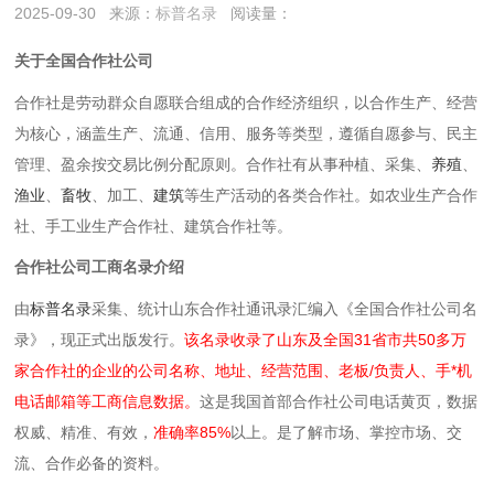
2025-09-30
来源：
标普名录
阅读量：
关于全国合作社公司
合作社是劳动群众自愿联合组成的合作经济组织，以合作生产、经营
为核心，涵盖生产、流通、信用、服务等类型，遵循自愿参与、民主
管理、盈余按交易比例分配原则。合作社有从事种植、采集、
养殖
、
渔业
、
畜牧
、加工、
建筑
等生产活动的各类合作社。如农业生产合作
社、手工业生产合作社、建筑合作社等。
合作社公司工商名录介绍
由
标普名录
采集、统计山东合作社通讯录汇编入《全国合作社公司名
录》，现正式出版发行。
该名录收录了山东及全国31省市共50多万
家合作社的企业的公司名称、地址、经营范围、老板/负责人、手*机
电话邮箱等工商信息数据。
这是我国首部合作社公司电话黄页，数据
权威、精准、有效，
准确率85%
以上。是了解市场、掌控市场、交
流、合作必备的资料。