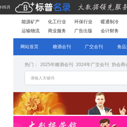
年05月
能源矿产
化工行业
环保行业
暖通制冷
运输物流
商业服务
广告出版
会计财务
网站首页
糖酒会刊
广交会刊
食品
热门：
2025年糖酒会刊
2024年广交会刊
协会商