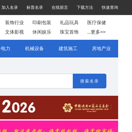
加入名录
标普名录
在线留言
下载方法
快速查询
装饰行业
印刷包装
礼品玩具
医疗保健
文体影视
休闲娱乐
珠宝首饰
...更多>>
子电力
机械设备
建筑施工
房地产业
搜索名录