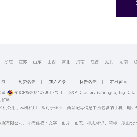
浙江
江苏
山东
山西
河北
河南
江西
湖北
湖南
新闻
免费名录
加入名录
标普名录
在线留言
普名录
蜀ICP备2024090617号-1
S&P Directory (Chengdu) Big Data
法解释
：公机公用，私机私用，即对于企业工商登记等信息中所包含的手机、电
数据有限公司。如有侵权：文字、图片、图表、标志标识、商标、版面设