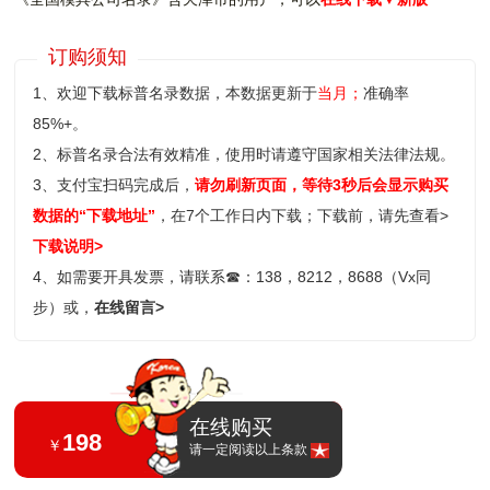
订购须知
1、欢迎下载标普名录数据，本数据更新于
当月；
准确率
85%+。
2、标普名录合法有效精准，使用时请遵守国家相关法律法规。
3、支付宝扫码完成后，
请勿刷新页面，等待3秒后会显示购买
数据的“下载地址”
，在7个工作日内下载；
下载前，请先查看>
下载说明>
4、如需要开具发票，请联系
☎
：138，8212，8688（Vx同
步）或，
在线留言>
在线购买
198
￥
请一定阅读以上条款