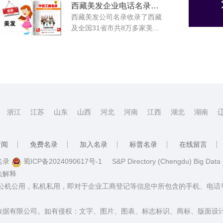
西藏美发企业电话名录大全
西藏美发公司名录收录了西藏
及全国31省市共8万多家美...
浙江
江苏
山东
山西
河北
河南
江西
湖北
湖南
新闻
免费名录
加入名录
标普名录
在线留言
普名录
蜀ICP备2024090617号-1
S&P Directory (Chengdu) Big Data
法解释
：公机公用，私机私用，即对于企业工商登记等信息中所包含的手机、电
数据有限公司。如有侵权：文字、图片、图表、标志标识、商标、版面设