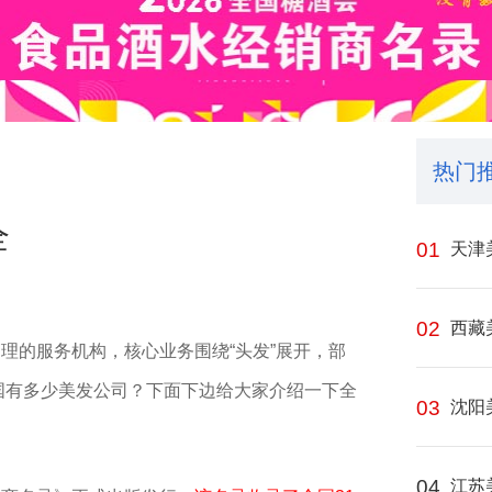
热门
全
01
天津
02
西藏
理‌的服务机构，核心业务围绕“头发”展开，部
‌中国有多少美发公司？下面下边给大家介绍一下全
03
沈阳
04
江苏