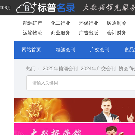
年06月
能源矿产
化工行业
环保行业
暖通制冷
运输物流
商业服务
广告出版
会计财务
网站首页
糖酒会刊
广交会刊
食品
热门：
2025年糖酒会刊
2024年广交会刊
协会商