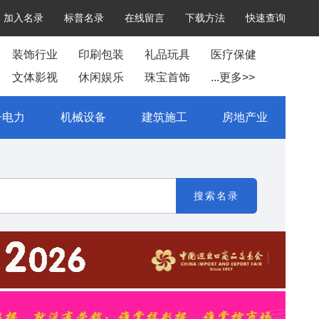
加入名录
标普名录
在线留言
下载方法
快速查询
装饰行业
印刷包装
礼品玩具
医疗保健
文体影视
休闲娱乐
珠宝首饰
...更多>>
子电力
机械设备
建筑施工
房地产业
搜索名录