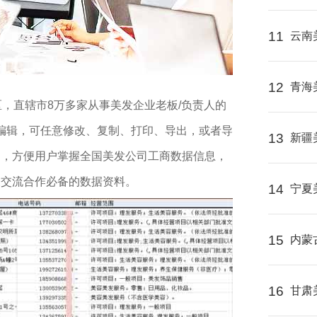
11
云南
12
青海
区，直辖市8万多家从事美发企业老板/负责人的
式编辑，可任意修改、复制、打印、导出，或者导
13
新疆
制，方便用户掌握全国美发公司工商数据信息，
及交流合作必备的数据资料。
14
宁夏
15
内蒙
16
甘肃