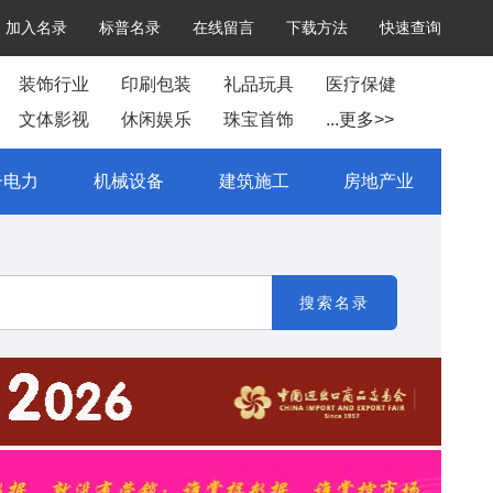
加入名录
标普名录
在线留言
下载方法
快速查询
装饰行业
印刷包装
礼品玩具
医疗保健
文体影视
休闲娱乐
珠宝首饰
...更多>>
子电力
机械设备
建筑施工
房地产业
搜索名录