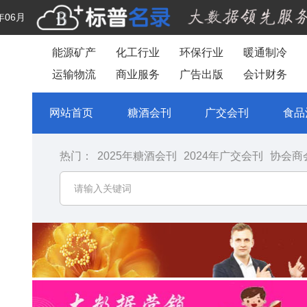
年06月
能源矿产
化工行业
环保行业
暖通制冷
运输物流
商业服务
广告出版
会计财务
网站首页
糖酒会刊
广交会刊
食品
热门：
2025年糖酒会刊
2024年广交会刊
协会商