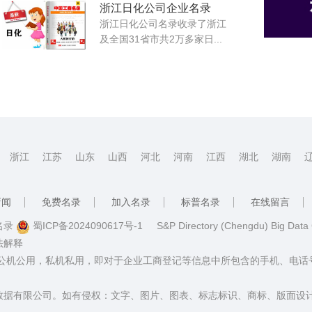
浙江日化公司企业名录
浙江日化公司名录收录了浙江
及全国31省市共2万多家日...
浙江
江苏
山东
山西
河北
河南
江西
湖北
湖南
新闻
免费名录
加入名录
标普名录
在线留言
普名录
蜀ICP备2024090617号-1
S&P Directory (Chengdu) Big Data
法解释
：公机公用，私机私用，即对于企业工商登记等信息中所包含的手机、电
数据有限公司。如有侵权：文字、图片、图表、标志标识、商标、版面设