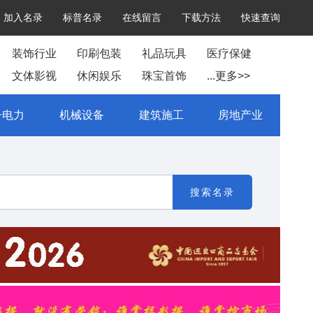
加入名录
标普名录
在线留言
下载方法
快速查询
装饰行业
印刷包装
礼品玩具
医疗保健
文体影视
休闲娱乐
珠宝首饰
...更多>>
子电力
机械设备
建筑施工
房地产业
搜索名录