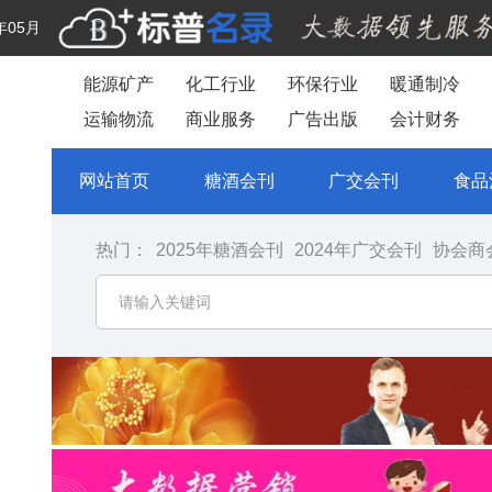
年05月
能源矿产
化工行业
环保行业
暖通制冷
运输物流
商业服务
广告出版
会计财务
网站首页
糖酒会刊
广交会刊
食品
热门：
2025年糖酒会刊
2024年广交会刊
协会商