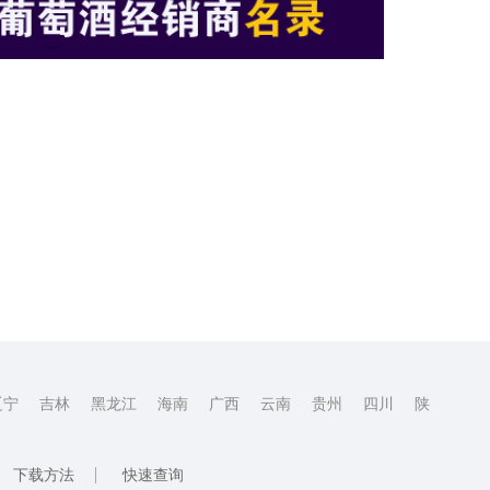
辽宁
吉林
黑龙江
海南
广西
云南
贵州
四川
陕
下载方法
快速查询