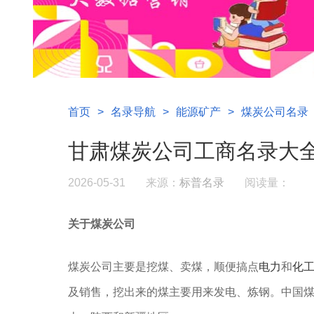
首页
>
名录导航
>
能源矿产
>
煤炭公司名录
甘肃煤炭公司工商名录大
2026-05-31
来源：
标普名录
阅读量：
关于煤炭公司
煤炭公司主要是挖煤、卖煤，顺便搞点
电力
和
化
及销售，挖出来的煤主要用来发电、炼钢。中国