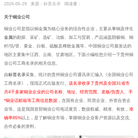
2026-05-29
来源：
标普名录
阅读量：
关于铜业公司
铜业公司是指以铜金属为核心业务的综合性企业，主要从事铜及伴生
金属
的勘探、采矿、选矿、冶炼、加工与贸易，产品涵盖阴极铜、铜
杆/箔/管、黄金、白银、硫酸及稀散金属等。中国铜业公司最发达的
地区主要集中江西、云南、甘肃‌‌地区。下面小编给您介绍一下贵州铜
业公司工商名录的相关信息。
由
标普名录
采集、统计的贵州铜业公司通讯录汇编入《全国铜业公司
工商名录》，现现正式出版发行。
该名录收录了贵州及全国31省市
共4千多家铜业企业的公司名称、地址、经营范围、老板/负责人、手
*铜业话邮箱等工商信息数据，
含国有企业、民营企业、外资合资企
业等。这是我国首部铜业公司电话黄页，数据权威、精准、有效，
准
确率85%
以上，是了解铜业市场，掌握铜业企业客户资源以及交流、
合作必备的资料。