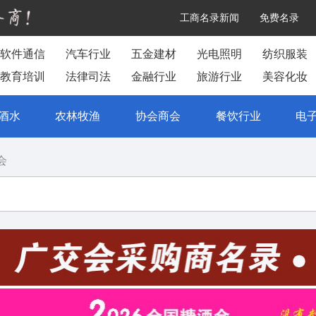
工商名录新闻
免费名录
软件通信
汽车行业
五金建材
光电照明
纺织服装
教育培训
法律司法
金融行业
旅游行业
美容化妆
酒水
农林牧渔
协会商会
餐饮行业
电
会