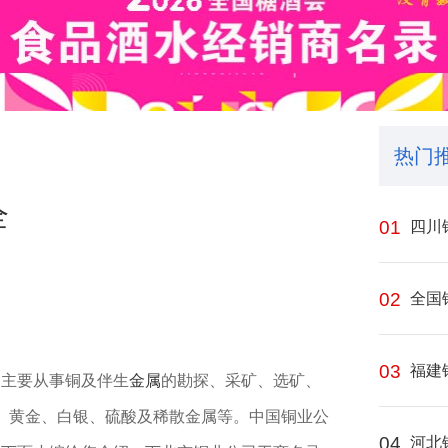
热门
全
01
四川
02
全国
03
福建
，主要从事铜及伴生
金属
的勘探、采矿、选矿、
管、黄金、白银、硫酸及稀散金属等。中国铜业公
04
河北