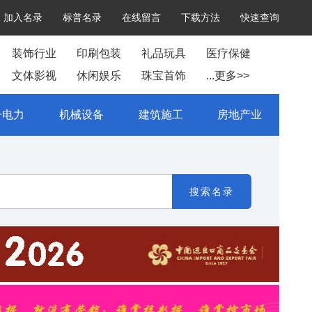
加入名录
标普名录
在线留言
下载方法
快速查询
装饰行业
印刷包装
礼品玩具
医疗保健
文体影视
休闲娱乐
珠宝首饰
...更多>>
子电力
机械设备
建筑施工
房地产业
搜索名录