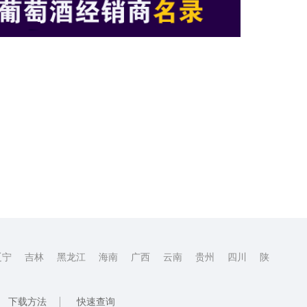
辽宁
吉林
黑龙江
海南
广西
云南
贵州
四川
陕
下载方法
快速查询