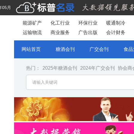
年05月
能源矿产
化工行业
环保行业
暖通制冷
运输物流
商业服务
广告出版
会计财务
网站首页
糖酒会刊
广交会刊
食品
热门：
2025年糖酒会刊
2024年广交会刊
协会商