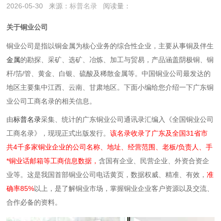
2026-05-30
来源：
标普名录
阅读量：
关于铜业公司
铜业公司是指以铜金属为核心业务的综合性企业，主要从事铜及伴生
金属
的勘探、采矿、选矿、冶炼、加工与贸易，产品涵盖阴极铜、铜
杆/箔/管、黄金、白银、硫酸及稀散金属等。中国铜业公司最发达的
地区主要集中江西、云南、甘肃‌‌地区。下面小编给您介绍一下广东铜
业公司工商名录的相关信息。
由
标普名录
采集、统计的广东铜业公司通讯录汇编入《全国铜业公司
工商名录》，现现正式出版发行。
该名录收录了广东及全国31省市
共4千多家铜业企业的公司名称、地址、经营范围、老板/负责人、手
*铜业话邮箱等工商信息数据，
含国有企业、民营企业、外资合资企
业等。这是我国首部铜业公司电话黄页，数据权威、精准、有效，
准
确率85%
以上，是了解铜业市场，掌握铜业企业客户资源以及交流、
合作必备的资料。