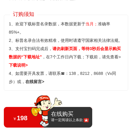
订购须知
1、欢迎下载标普名录数据，本数据更新于
当月；
准确率
85%+。
2、标普名录合法有效精准，使用时请遵守国家相关法律法规。
3、支付宝扫码完成后，
请勿刷新页面，等待3秒后会显示购买
数据的“下载地址”
，在7个工作日内下载；
下载前，请先查看>
下载说明>
4、如需要开具发票，请联系
☎
：138，8212，8688（Vx同
步）或，
在线留言>
在线购买
198
￥
请一定阅读以上条款