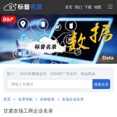
首页
我们
下载
地图
热门：
2025年糖酒会刊
2024年广交会刊
协会商会
搜索名录
首页
>
名录导航
>
农林牧渔
>
农场企业名录
甘肃农场工商企业名录