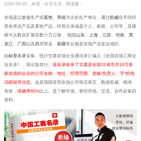
2025-09-25
来源：
标普名录
阅读量：
农场是以
农业
生产或
畜牧
、
养殖
为主的生产单位，通过
机械
化手段经
营各类农产品及畜牧产品，经营主体涵盖个人、家庭、公司等，其规
模可从数亩扩展至数十万公顷 。我国
山东
、
上海
、
江苏
、
河南
、
黑
龙江
、
广西
以及
四川
荣县、
新疆
奇台都是农场产业发达地区。
由
标普名录
采集、统计甘肃农场企业通讯录汇编入《全国农场工商企
业名录》，现出版发行。
该名录收录了甘肃及全国31省市共19万多
家农场的企业的公司名称、地址、经营范围、老板/负责人、手*机电
话邮箱等信息。
这是我国首部农场公司电话黄页，数据权威、精准、
有效，
准确率85%
以上。是了解市场、掌控市场、交流、合作必备的
资料。