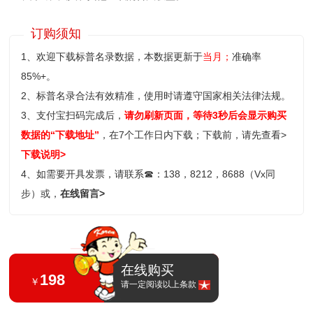
订购须知
1、欢迎下载标普名录数据，本数据更新于
当月；
准确率
85%+。
2、标普名录合法有效精准，使用时请遵守国家相关法律法规。
3、支付宝扫码完成后，
请勿刷新页面，等待3秒后会显示购买
数据的“下载地址”
，在7个工作日内下载；
下载前，请先查看>
下载说明>
4、如需要开具发票，请联系
☎
：138，8212，8688（Vx同
步）或，
在线留言>
在线购买
198
￥
请一定阅读以上条款