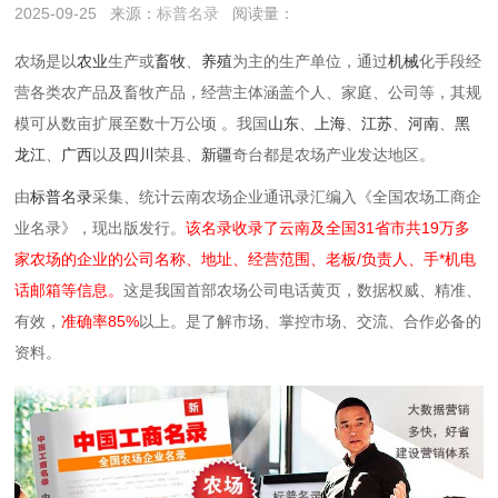
2025-09-25
来源：
标普名录
阅读量：
农场是以
农业
生产或
畜牧
、
养殖
为主的生产单位，通过
机械
化手段经
营各类农产品及畜牧产品，经营主体涵盖个人、家庭、公司等，其规
模可从数亩扩展至数十万公顷 。我国
山东
、
上海
、
江苏
、
河南
、
黑
龙江
、
广西
以及
四川
荣县、
新疆
奇台都是农场产业发达地区。
由
标普名录
采集、统计云南农场企业通讯录汇编入《全国农场工商企
业名录》，现出版发行。
该名录收录了云南及全国31省市共19万多
家农场的企业的公司名称、地址、经营范围、老板/负责人、手*机电
话邮箱等信息。
这是我国首部农场公司电话黄页，数据权威、精准、
有效，
准确率85%
以上。是了解市场、掌控市场、交流、合作必备的
资料。