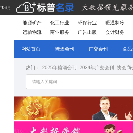
年06月
能源矿产
化工行业
环保行业
暖通制冷
运输物流
商业服务
广告出版
会计财务
网站首页
糖酒会刊
广交会刊
食品
热门：
2025年糖酒会刊
2024年广交会刊
协会商