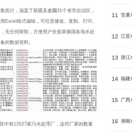
采集统计，涵盖了新疆及
全国
31个省市自治区，
11
甘肃
Excel格式编辑，可任意修改、复制、打印、
中，无任何限制，方便用户全面掌握国各地水处
12
江苏
必备的数据资料。
13
浙江
14
福建
15
广西
16
湖南
。其中有13527家污水处理厂，这些厂家的数量