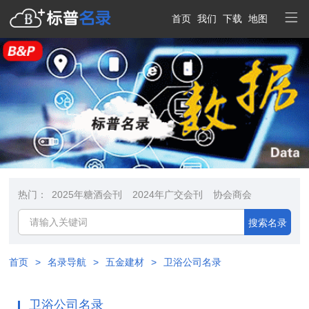
首页
我们
下载
地图
热门：
2025年糖酒会刊
2024年广交会刊
协会商会
搜索名录
首页
>
名录导航
>
五金建材
>
卫浴公司名录
卫浴公司名录