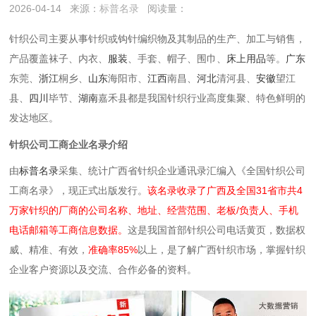
2026-04-14
来源：
标普名录
阅读量：
‌针织公司‌主要从事‌针织或钩针编织物及其制品‌的生产、加工与销售，
产品覆盖袜子、内衣、
服装
、手套、帽子、围巾、
床上用品
等。
‌广东
东莞、
浙江
桐乡、
山东
海阳市、
江西
南昌、
河北
清河县‌、
安徽
望江
县、
四川
毕节、
湖南
嘉禾县都是我国针织行业高度集聚、特色鲜明的
发达地区。
针织公司工商企业名录介绍
由
标普名录
采集、统计广西省针织企业通讯录汇编入《全国针织公司
工商名录》，现正式出版发行。
该名录收录了广西及全国31省市共4
万家针织的厂商的公司名称、地址、经营范围、老板/负责人、手机
电话邮箱等工商信息数据。
这是我国首部针织公司电话黄页，数据权
威、精准、有效，
准确率85%
以上，是了解广西针织市场，掌握针织
企业客户资源以及交流、合作必备的资料。