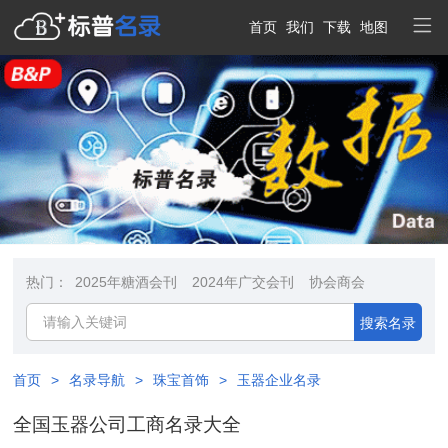
首页
我们
下载
地图
热门：
2025年糖酒会刊
2024年广交会刊
协会商会
搜索名录
首页
>
名录导航
>
珠宝首饰
>
玉器企业名录
全国玉器公司工商名录大全