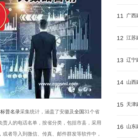
11
广西
12
江苏
13
辽宁
14
山西
15
天津
司
标普名录
采集统计，涵盖了安徽及
全国
31个省
/负责人的电话名单，按省分类，包括市县，采用
16
山东
出，或者导入到微信、传真、邮件群发等软件中，