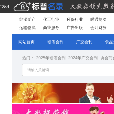
年05月
能源矿产
化工行业
环保行业
暖通制冷
运输物流
商业服务
广告出版
会计财务
网站首页
糖酒会刊
广交会刊
食品
热门：
2025年糖酒会刊
2024年广交会刊
协会商