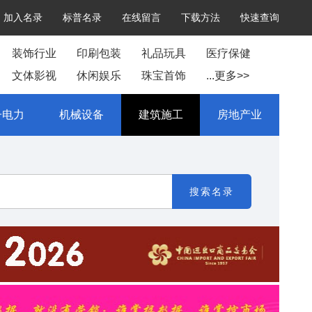
加入名录
标普名录
在线留言
下载方法
快速查询
装饰行业
印刷包装
礼品玩具
医疗保健
文体影视
休闲娱乐
珠宝首饰
...更多>>
子电力
机械设备
建筑施工
房地产业
搜索名录