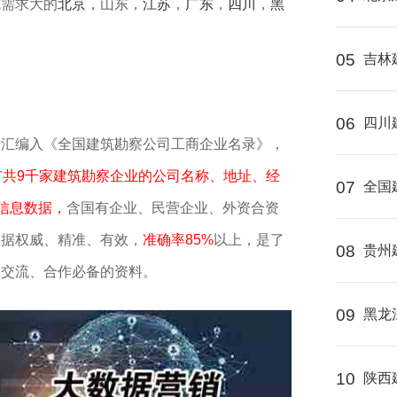
施需求大的
北京
，山东，
江苏
，
广东
，
四川
，
黑
05
吉林
06
四川
录汇编入《全国建筑勘察公司工商企业名录》，
市共9千家建筑勘察企业的公司名称、地址、经
07
全国
信息数据，
含国有企业、民营企业、外资合资
数据权威、精准、有效，
准确率85%
以上，是了
08
贵州
及交流、合作必备的资料。
09
黑龙
10
陕西