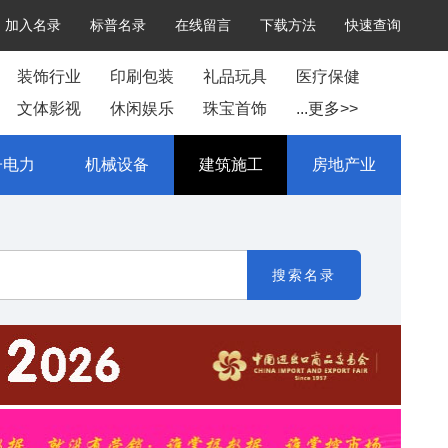
加入名录
标普名录
在线留言
下载方法
快速查询
装饰行业
印刷包装
礼品玩具
医疗保健
文体影视
休闲娱乐
珠宝首饰
...更多>>
子电力
机械设备
建筑施工
房地产业
搜索名录