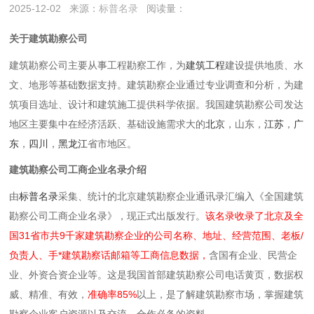
2025-12-02
来源：
标普名录
阅读量：
关于建筑勘察公司
建筑勘察公司主要从事‌工程勘察工作，为‌
建筑工程
建设提供地质、水
文、地形等基础数据支持。建筑勘察企业通过专业调查和分析，为建
筑项目选址、设计和建筑施工提供科学依据。我国建筑勘察公司发达
地区主要集中在‌经济活跃、‌基础设施需求大的
北京
，山东，
江苏
，
广
东
，
四川
，
黑龙江
省市地区。
建筑勘察公司工商企业名录介绍
由
标普名录
采集、统计的北京建筑勘察企业通讯录汇编入《全国建筑
勘察公司工商企业名录》，现正式出版发行。
该名录收录了北京及全
国31省市共9千家建筑勘察企业的公司名称、地址、经营范围、老板/
负责人、手*建筑勘察话邮箱等工商信息数据，
含国有企业、民营企
业、外资合资企业等。这是我国首部建筑勘察公司电话黄页，数据权
威、精准、有效，
准确率85%
以上，是了解建筑勘察市场，掌握建筑