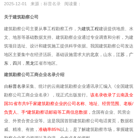
2025-12-01
来源：
标普名录
阅读量：
关于建筑勘察公司
建筑勘察公司主要从事‌工程勘察工作，为‌
建筑工程
建设提供地质、水
文、地形等基础数据支持。建筑勘察企业通过专业调查和分析，为建
筑项目选址、设计和建筑施工提供科学依据。我国建筑勘察公司发达
地区主要集中在‌经济活跃、‌基础设施需求大的
北京
，山东，
江苏
，
广
东
，
四川
，
黑龙江
省市地区。
建筑勘察公司工商企业名录介绍
由
标普名录
采集、统计的云南建筑勘察企业通讯录汇编入《全国建筑
勘察公司工商企业名录》，现正式出版发行。
该名录收录了云南及全
国31省市共9千家建筑勘察企业的公司名称、地址、经营范围、老板/
负责人、手*建筑勘察话邮箱等工商信息数据，
含国有企业、民营企
业、外资合资企业等。这是我国首部建筑勘察公司电话黄页，数据权
威、精准、有效，
准确率85%
以上，是了解建筑勘察市场，掌握建筑