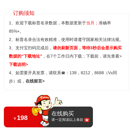
订购须知
1、欢迎下载标普名录数据，本数据更新于
当月；
准确率
85%+。
2、标普名录合法有效精准，使用时请遵守国家相关法律法规。
3、支付宝扫码完成后，
请勿刷新页面，等待3秒后会显示购买
数据的“下载地址”
，在7个工作日内下载；
下载前，请先查看>
下载说明>
4、如需要开具发票，请联系
☎
：138，8212，8688（Vx同
步）或，
在线留言>
在线购买
198
￥
请一定阅读以上条款