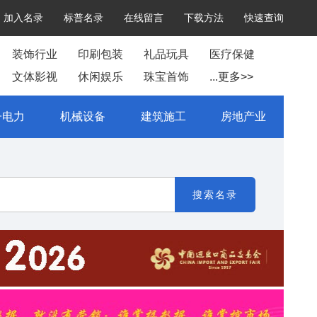
加入名录
标普名录
在线留言
下载方法
快速查询
装饰行业
印刷包装
礼品玩具
医疗保健
文体影视
休闲娱乐
珠宝首饰
...更多>>
子电力
机械设备
建筑施工
房地产业
搜索名录